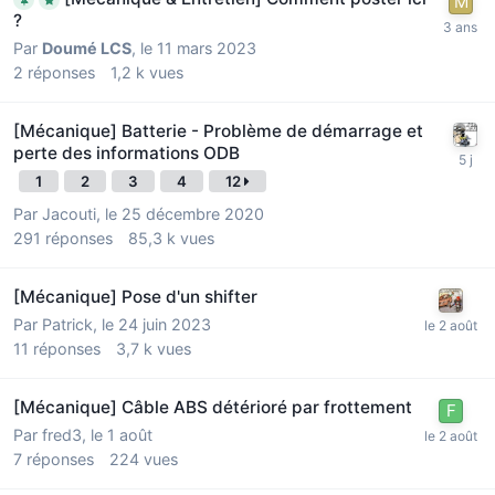
?
Par
Doumé LCS
,
le 11 mars 2023
2
réponses
1,2 k
vues
[Mécanique] Batterie - Problème de démarrage et
perte des informations ODB
1
2
3
4
12
Par
Jacouti
,
le 25 décembre 2020
291
réponses
85,3 k
vues
[Mécanique] Pose d'un shifter
Par
Patrick
,
le 24 juin 2023
11
réponses
3,7 k
vues
[Mécanique] Câble ABS détérioré par frottement
Par
fred3
,
le 1 août
7
réponses
224
vues