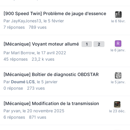
[900 Speed Twin] Problème de jauge d'essence
Par
JayKayJones13
,
le 5 février
7
réponses
789
vues
[Mécanique] Voyant moteur allumé
1
2
Par
Marl Borrow
,
le 17 avril 2022
45
réponses
23,2 k
vues
[Mécanique] Boîtier de diagnostic OBDSTAR
Par
Doumé LCS
,
le 5 janvier
0
réponse
273
vues
[Mécanique] Modification de la transmission
Par
yvan
,
le 20 novembre 2025
6
réponses
871
vues