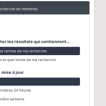
echerche de membres
er les résultats qui contiennent…
es termes de ma recherche
orte
quel terme de ma recherche
 mise à jour
rnières 24 heures
rnière semaine