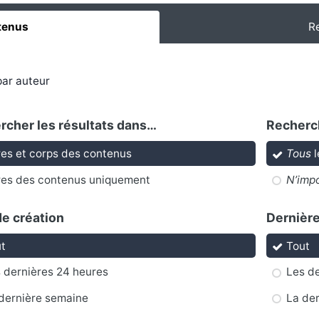
tenus
R
ar auteur
rcher les résultats dans…
Recherch
res et corps des contenus
Tous
l
res des contenus uniquement
N’imp
de création
Dernière
t
Tout
 dernières 24 heures
Les de
dernière semaine
La de