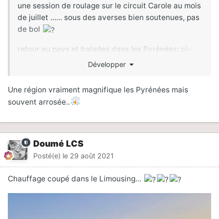
une session de roulage sur le circuit Carole au mois
de juillet ...... sous des averses bien soutenues, pas
de bol
retour au pays et balades dans les Pyrénées; ci-
joint photos par ex d'une 1ère sortie avec un pote
Développer
vers les Malos de Riglos (curiosités géologiques en
Aragon) sur 2 jours. Départ par Peyresourde Aspin
Une région vraiment magnifique les Pyrénées mais
Tourmalet Soulor Aubisque Portalet pour passer
souvent arrosée..
côté Espagnol ou la température est plus élevée et
la bière plus fraiche
. Paysages magnifiques et
variés avec l'impression de passer par l'Australie ou
Doumé LCS
le Mexique, et même le Népal avec une halte par un
temple bouddhiste isolé en pleine montagne
Posté(e)
le 29 août 2021
Chauffage coupé dans le Limousing...