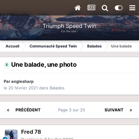
Triumph Speed Twin
For the ride !
Accueil
Communauté Speed Twin
Balades
Une balade, un
Une balade, une photo
Par
anglesharp
le 20 février 2021
dans
Balades
PRÉCÉDENT
Page 3 sur 20
SUIVANT
Fred 78