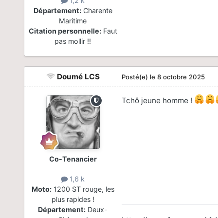
1,2 k
Département:
Charente
Maritime
Citation personnelle:
Faut
pas mollir !!
Doumé LCS
Posté(e)
le 8 octobre 2025
Tchô jeune homme !
Co-Tenancier
1,6 k
Moto:
1200 ST rouge, les
plus rapides !
Département:
Deux-