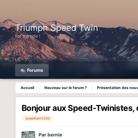
Triumph Speed Twin
For the ride !
Forums
Accueil
Nouveau sur le forum ?
Présentation des nou
Bonjour aux Speed-Twinistes, d
speedtwin1200
Par
bernie