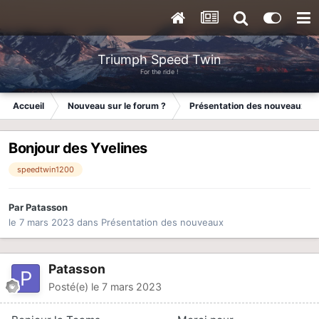
Triumph Speed Twin
For the ride !
Accueil
Nouveau sur le forum ?
Présentation des nouveaux
Bonjour des Yvelines
speedtwin1200
Par
Patasson
le 7 mars 2023
dans
Présentation des nouveaux
Patasson
Posté(e)
le 7 mars 2023