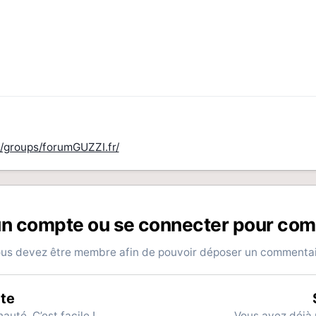
/groups/forumGUZZI.fr/
un compte ou se connecter pour co
us devez être membre afin de pouvoir déposer un commenta
te
té. C’est facile !
Vous avez déjà 