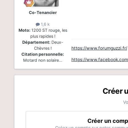
Co-Tenancier
1,6 k
Moto:
1200 ST rouge, les
plus rapides !
Département:
Deux-
https://www.forumguzzi.fr/
Chèvres !
Citation personnelle:
https://www.facebook.com
Motard non solaire...
Créer 
Vo
Créer un comp
Créez un compte sur notre communau