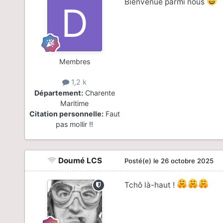
Bienvenue parmi nous
Membres
1,2 k
Département:
Charente
Maritime
Citation personnelle:
Faut
pas mollir !!
Doumé LCS
Posté(e)
le 26 octobre 2025
Tchô là-haut !