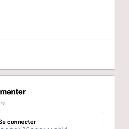
mmenter
ire
Se connecter
un compte ? Connectez-vous ici.