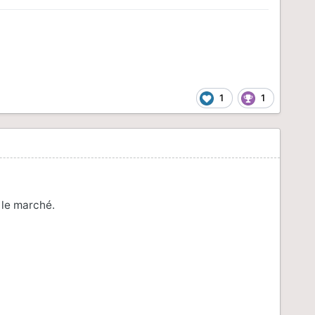
1
1
 le marché.