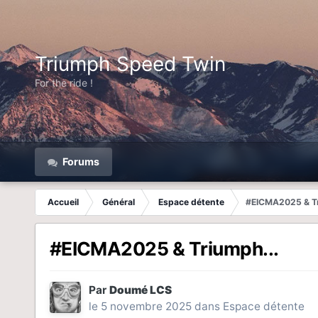
Triumph Speed Twin
For the ride !
Forums
Accueil
Général
Espace détente
#EICMA2025 & Tr
#EICMA2025 & Triumph...
Par
Doumé LCS
le 5 novembre 2025
dans
Espace détente