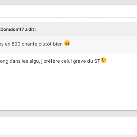
,
Domdom17
a dit :
ttes en 800 chante plutôt bien
long dans les aigu, j'préfère celui grave du ST