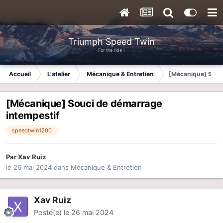
Triumph Speed Twin
For the ride !
Accueil
L'atelier
Mécanique & Entretien
[Mécanique] Souc
[Mécanique] Souci de démarrage
intempestif
speedtwin1200
Par
Xav Ruiz
le 26 mai 2024
dans
Mécanique & Entretien
Xav Ruiz
Posté(e)
le 26 mai 2024