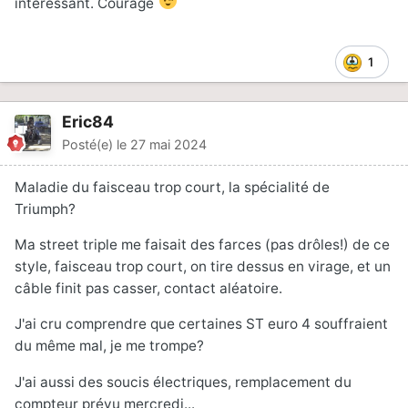
intéressant. Courage
J’ai donc appelé l’assistance et on a convenu d’un
rendez-vous ce matin.
1
Je suis arrivé au rendez-vous avec un petit quart
d’heure d’avance, j’avais pris avec moi un testeur,
une batterie chargée, un petit peu d’outillage et la
Eric84
seconde clé de ma moto, pour voir en attendant le
Posté(e)
le 27 mai 2024
dépanneur.
Maladie du faisceau trop court, la spécialité de
Triumph?
Surprise, la moto a redémarré au premier coup … j’ai
pu tester la batterie , D’ailleurs, changée très
Ma street triple me faisait des farces (pas drôles!) de ce
récemment pour une batterie, batterie lithium,
style, faisceau trop court, on tire dessus en virage, et un
impeccable, 12,8 V avant démarrage et après
câble finit pas casser, contact aléatoire.
démarrage je monte à 13,6 / 13,8 V..
J'ai cru comprendre que certaines ST euro 4 souffraient
du même mal, je me trompe?
Donc elle tourne, en revanche j’ai un voyant moteur
qui reste allumé. J’ai donc rappelé le dépanneur
J'ai aussi des soucis électriques, remplacement du
pour annuler son intervention, et j’ai emmené ma
compteur prévu mercredi...