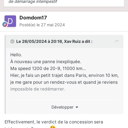
de démarrage intempestif
Domdom17
Posté(e)
le 27 mai 2024
Le 26/05/2024 à 20:16,
Xav Ruiz
a dit :
Hello.
À nouveau une panne inexpliquée.
Ma speed 1200 de 20-9, 11000 km…
Hier, je fais un petit trajet dans Paris, environ 10 km,
je me gare pour un rendez-vous et quand je reviens
impossible de redémarrer.
Il y avait du jus, tout s’allume tout s’éclaire, warning
Développer
et klaxon fonctionnels etc.
J’ai essayé de la démarrer à la poussette et rien à
Effectivement, le verdict de la concession sera
faire même en insistant.