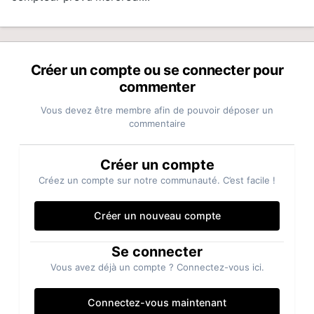
moto chez Triumph Italie au Kremlin-Bicêtre.
C’est la deuxième ou troisième fois cette année
qu’elle me fait le coup, c’est un peu chiant j’aimerais
résoudre le problème.
Créer un compte ou se connecter pour
commenter
J’attends le verdict de chez Triumph et je vous
Vous devez être membre afin de pouvoir déposer un
dirai. C’est histoire de partager avec vous, nos
commentaire
petits soucis sur cette super machine.
La suite au prochain épisode. Si certaines ou
Créer un compte
certains d’entre vous ont rencontré ce type de
Créez un compte sur notre communauté. C’est facile !
problème, merci de commenter, de m’éclairer. Bon
week-end !!!!
Créer un nouveau compte
Se connecter
Vous avez déjà un compte ? Connectez-vous ici.
Connectez-vous maintenant